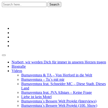
Skip
to
content
Burnaventura
Norbert, wir werden Dich für immer in unseren Herzen tragen
Biografie
Videos
Burnaventura & TA – Von Herford in die Welt
Burnaventura – Tu`s mit mir
Burnaventura feat. Schneider MC – Diese Stadt. Dieses
Land
Burnaventura feat. JVA Allstars – Keine Frage
Liebe ist kein Motel
Burnaventura`s Bessere Welt Projekt (Interviews)
Burnaventura`s Bessere Welt Projekt (100. Show)