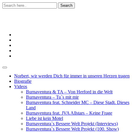
Skip
to
content
Burnaventura
Norbert, wir werden Dich für immer in unseren Herzen tragen
Biografie
Videos
Burnaventura & TA – Von Herford in die Welt
Burnaventura – Tu`s mit mir
Burnaventura feat. Schneider MC – Diese Stadt. Dieses
Land
Burnaventura feat. JVA Allstars – Keine Frage
Liebe ist kein Motel
Burnaventura`s Bessere Welt Projekt (Interviews)
Burnaventura`s Bessere Welt Projekt (100. Show)