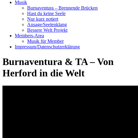
Musik
Burnaventura – Brennende Brücken
Hast du keine Seele
Nur kurz notiert
Ansage/Seelenklang
Bessere Welt Projekt
Members-Area
Musik für Member
Impressum/Datenschutzerklärung
Burnaventura & TA – Von
Herford in die Welt